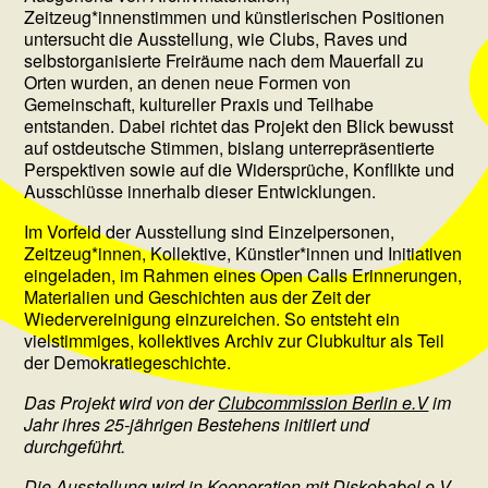
Zeitzeug*innenstimmen und künstlerischen Positionen
untersucht die Ausstellung, wie Clubs, Raves und
selbstorganisierte Freiräume nach dem Mauerfall zu
Orten wurden, an denen neue Formen von
Gemeinschaft, kultureller Praxis und Teilhabe
entstanden. Dabei richtet das Projekt den Blick bewusst
auf ostdeutsche Stimmen, bislang unterrepräsentierte
Perspektiven sowie auf die Widersprüche, Konflikte und
Ausschlüsse innerhalb dieser Entwicklungen.
Im Vorfeld der Ausstellung sind Einzelpersonen,
Zeitzeug*innen, Kollektive, Künstler*innen und Initiativen
eingeladen, im Rahmen eines Open Calls Erinnerungen,
Materialien und Geschichten aus der Zeit der
Wiedervereinigung einzureichen. So entsteht ein
vielstimmiges, kollektives Archiv zur Clubkultur als Teil
der Demokratiegeschichte.
Das Projekt wird von der
Clubcommission Berlin e.V
im
Jahr ihres 25-jährigen Bestehens initiiert und
durchgeführt.
Die Ausstellung wird in Kooperation mit
Diskobabel e.V.