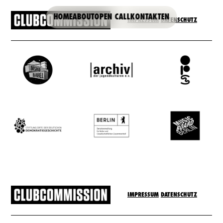
HOME
ABOUT
OPEN CALL
KONTAKT
EN
IMPRESSUM
DATENSCHUTZ
IMPRESSUM
DATENSCHUTZ